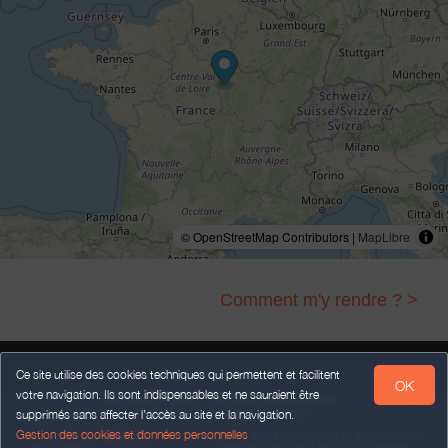
© OpenStreetMap Contributors |
MapLibre
Comment m'y rendre ? >
Ce site utilise des cookies techniques qui permettent et facilitent
OK
votre navigation. Ils sont indispensables et ne sauraient être
Mentions légales
Données Personnelles
Conditions Générales de Vente
supprimés sans affecter l’accès au site et la navigation.
Gestion des cookies et données personnelles
Propulsé par
,
services destinés
aux hébergeurs et prestataires
weebnb