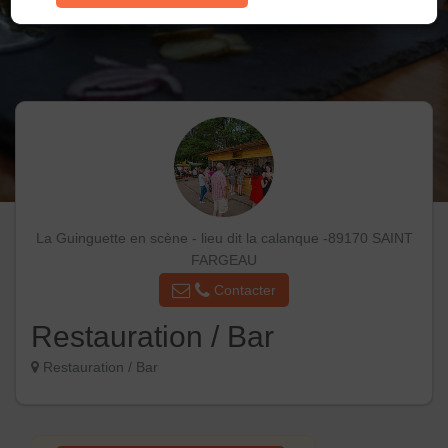
La Guinguette en scène - lieu dit la calanque -89170 SAINT
FARGEAU
Contacter
Restauration / Bar
Restauration / Bar