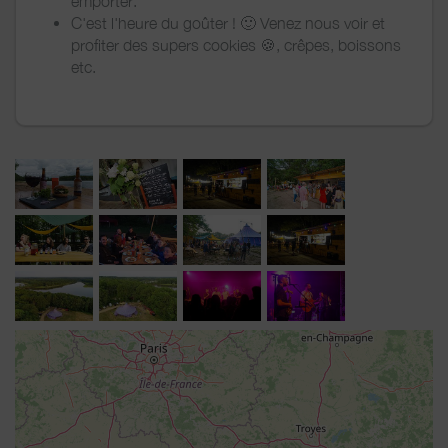
emporter.
C'est l'heure du goûter ! 🙂 Venez nous voir et
profiter des supers cookies 🍪, crêpes, boissons
etc.