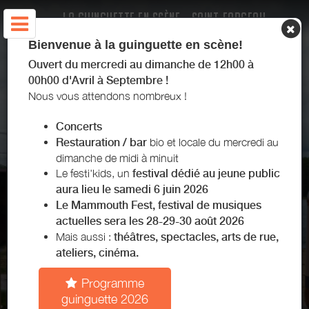
LA GUINGUETTE EN SCÈNE - SAINT-FARGEAU -
PUISAYE-FORTERRE
Bienvenue à la guinguette en scène!
Ouvert du mercredi au dimanche de 12h00 à
00h00 d'Avril à Septembre !
Nous vous attendons nombreux !
Concerts
Restauration / bar
bio et locale du mercredi au
dimanche de midi à minuit
Le festi'kids, un
festival dédié au jeune public
aura lieu le samedi 6 juin 2026
Le Mammouth Fest, festival de musiques
actuelles sera les 28-29-30 août 2026
Mais aussi :
théâtres, spectacles, arts de rue,
ateliers, cinéma.
Programme
guinguette 2026